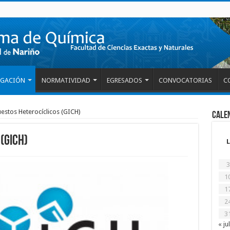
IGACIÓN
NORMATIVIDAD
EGRESADOS
CONVOCATORIAS
C
stos Heterocíclicos (GICH)
Cale
(GICH)
L
3
1
1
2
3
« jul