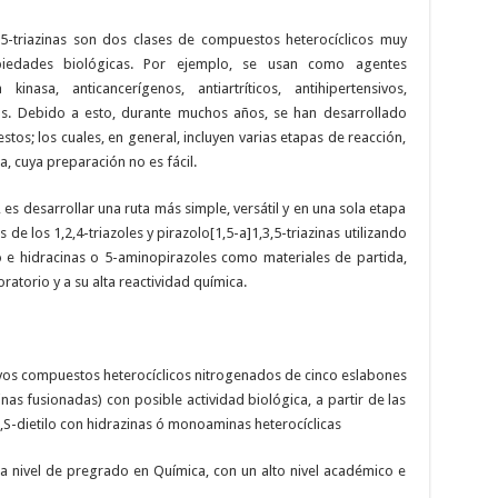
,3,5-triazinas son dos clases de compuestos heterocíclicos muy
piedades biológicas. Por ejemplo, se usan como agentes
kinasa, anticancerígenos, antiartríticos, antihipertensivos,
icos. Debido a esto, durante muchos años, se han desarrollado
tos; los cuales, en general, incluyen varias etapas de reacción,
a, cuya preparación no es fácil.
 es desarrollar una ruta más simple, versátil y en una sola etapa
 de los 1,2,4-triazoles y pirazolo[1,5-a]1,3,5-triazinas utilizando
lo e hidracinas o 5-aminopirazoles como materiales de partida,
oratorio y a su alta reactividad química.
nuevos compuestos heterocíclicos nitrogenados de cinco eslabones
azinas fusionadas) con posible actividad biológica, a partir de las
S-dietilo con hidrazinas ó monoaminas heterocíclicas
 a nivel de pregrado en Química, con un alto nivel académico e