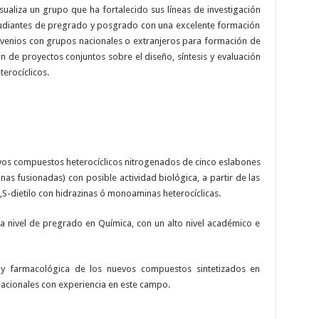
sualiza un grupo que ha fortalecido sus líneas de investigación
studiantes de pregrado y posgrado con una excelente formación
nvenios con grupos nacionales o extranjeros para formación de
ón de proyectos conjuntos sobre el diseño, síntesis y evaluación
erocíclicos.
nuevos compuestos heterocíclicos nitrogenados de cinco eslabones
azinas fusionadas) con posible actividad biológica, a partir de las
S-dietilo con hidrazinas ó monoaminas heterocíclicas.
 a nivel de pregrado en Química, con un alto nivel académico e
ca y farmacológica de los nuevos compuestos sintetizados en
nacionales con experiencia en este campo.