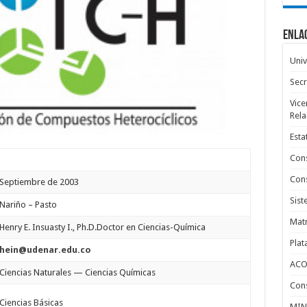
Enlac
Univ
Secr
Vice
Rela
Esta
Cons
Cons
Septiembre de 2003
Sist
Nariño – Pasto
Matr
Henry E. Insuasty I., Ph.D.Doctor en Ciencias-Química
Pla
hein@udenar.edu.co
ACO
Ciencias Naturales — Ciencias Químicas
Cons
Ciencias Básicas
MIN