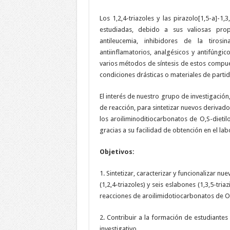
Los 1,2,4-triazoles y las pirazolo[1,5-a]-1
estudiadas, debido a sus valiosas pro
antileucemia, inhibidores de la tirosina 
antiinflamatorios, analgésicos y antifúng
varios métodos de síntesis de estos compues
condiciones drásticas o materiales de partid
El interés de nuestro grupo de investigación,
de reacción, para sintetizar nuevos derivados
los aroiliminoditiocarbonatos de O,S-dieti
gracias a su facilidad de obtención en el lab
Objetivos:
1. Sintetizar, caracterizar y funcionalizar 
(1,2,4-triazoles) y seis eslabones (1,3,5-tri
reacciones de aroilimidotiocarbonatos de O,
2. Contribuir a la formación de estudiantes
investigativo.