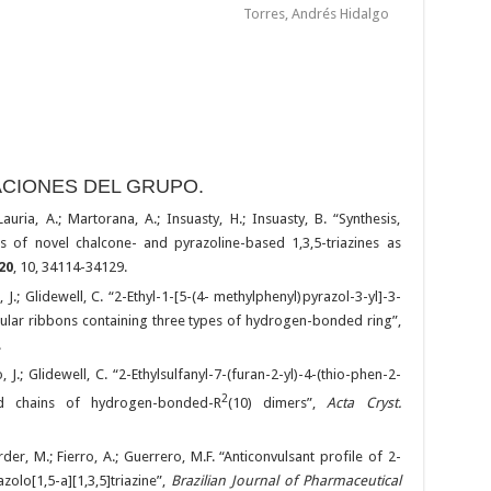
Torres, Andrés Hidalgo
ACIONES DEL GRUPO.
auria, A.; Martorana, A.; Insuasty, H.; Insuasty, B. “Synthesis,
ies of novel chalcone- and pyrazoline-based 1,3,5-triazines as
20
, 10, 34114-34129.
, J.; Glidewell, C. “2-Ethyl-1-[5-(4- methylphenyl)pyrazol-3-yl]-3-
cular ribbons containing three types of hydrogen-bonded ring”,
.
, J.; Glidewell, C. “2-Ethylsulfanyl-7-(furan-2-yl)-4-(thio-phen-2-
2
acked chains of hydrogen-bonded-R
(10) dimers”,
Acta Cryst.
rder, M.; Fierro, A.; Guerrero, M.F. “Anticonvulsant profile of 2-
zolo[1,5-a][1,3,5]triazine”,
Brazilian Journal of Pharmaceutical