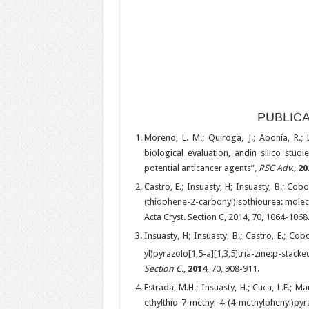
PUBLIC
Moreno, L. M.; Quiroga, J.; Abonía, R.; L
biological evaluation, andin silico stud
potential anticancer agents”,
RSC Adv
.,
20
Castro, E.; Insuasty, H; Insuasty, B.; Cobo
(thiophene-2-carbonyl)isothiourea: mole
Acta Cryst. Section C, 2014, 70, 1064-1068
Insuasty, H; Insuasty, B.; Castro, E.; Cobo
yl)pyrazolo[1,5-a][1,3,5]tria-zine:p-st
Section C.
,
2014
, 70, 908-911.
Estrada, M.H.; Insuasty, H.; Cuca, L.E.; Ma
ethylthio-7-methyl-4-(4-methylphenyl)pyra